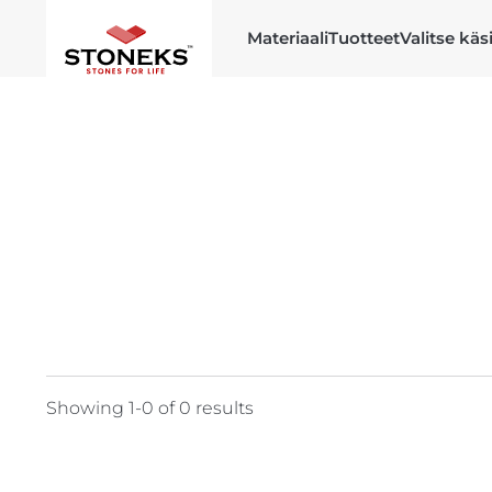
Materiaali
Tuotteet
Valitse käs
Showing 1-0 of 0 results