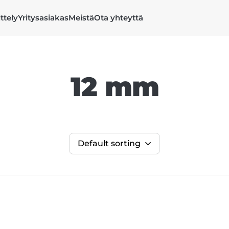
ittely
Yritysasiakas
Meistä
Ota yhteyttä
12 mm
Default sorting