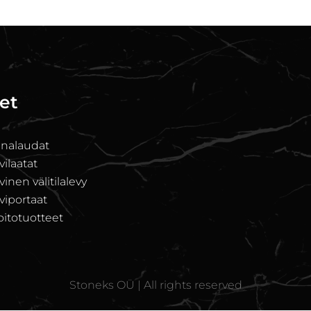
et
unalaudat
ilaatat
nen välitilalevy
iportaat
oitotuotteet
Stoneks OÜ | All rights reserved