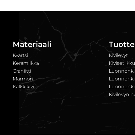
Materiaali
Tuotte
Kvartsi
Kivilevyt
Keramiikka
Kiviset ikk
Graniitti
Luonnonkiv
Marmori
Luonnonkivi
Kalkkikivi
Luonnonkiv
Kivilevyn h