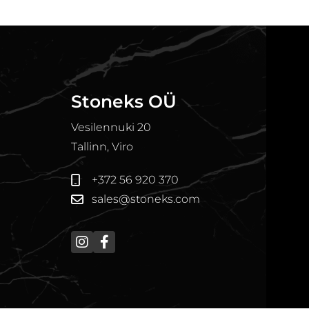
Stoneks OÜ
Vesilennuki 20
Tallinn, Viro
+372 56 920 370
sales@stoneks.com