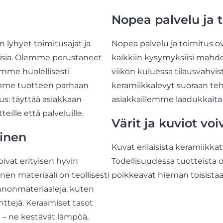
Nopea palvelu ja 
on lyhyet
toimitusajat ja
Nopea palvelu ja toimitus ov
uisia. Olemme perustaneet
kaikkiin kysymyksiisi mahd
ilemme
huolellisesti
viikon kuluessa tilausvah
emme tuotteen parhaan
keramiikkalevyt suoraan te
tus: täyttää asiakkaan
asiakkaillemme
laadukkaita 
ille että palveluille.
Värit ja kuviot voi
linen
Kuvat erilaisista keramiikk
pivat erityisen hyvin
Todellisuudessa
tuotteista
en materiaali on teollisesti
poikkeavat hieman toisista
onnonmateriaaleja, kuten
nttejä. Keraamiset tasot
a
– ne kestävät lämpöä,