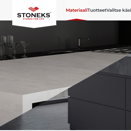
Materiaali
Tuotteet
Valitse käs