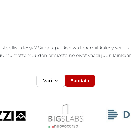
risteellista levyä? Siinä tapauksessa keramiikkalevy voi olla
ntumattomuuden ansiosta ne eivät vaadi juuri lainkaan h
Väri
Suodata