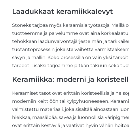
Laadukkaat keramiikkalevyt
Stoneks tarjoaa myös keraamisia työtasoja. Meillä 
tuotteemme
ja palvelumme ovat aina korkealaat
tehokkaan laadunvalvontajärjestelmän
ja tarkka
tuotantoprosessin jokaista vaihetta varmistaaks
sävyn ja mallin. Koko prosessilla on vain yksi tarkoi
tarpeet. Lisäksi tarjoamme pitkän takuun sekä tuotte
Keramiikka: moderni ja koristeel
Keraamiset tasot ovat erittäin
koristeellisia ja
ne so
moderniin keittiöön tai kylpyhuoneeseen. Keraamin
valmistettu
materiaali, joka sisältää ainoastaan lu
hiekkaa, maasälpää, savea ja luonnollisia väripigme
ovat erittäin kestäviä ja vaativat
hyvin vähän hoito