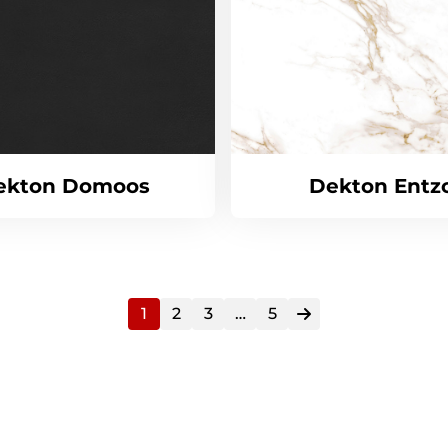
ekton Domoos
Dekton Entz
1
2
3
…
5