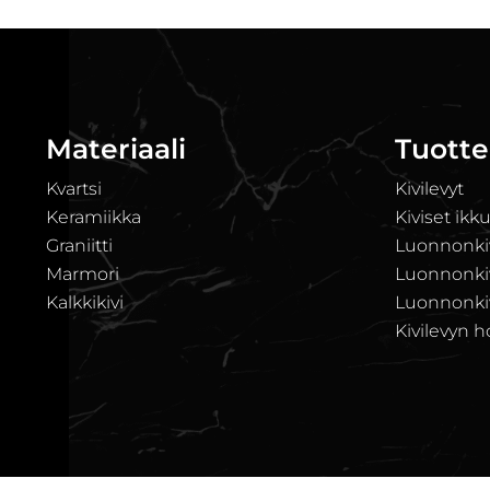
Materiaali
Tuotte
Kvartsi
Kivilevyt
Keramiikka
Kiviset ikk
Graniitti
Luonnonkiv
Marmori
Luonnonkivi
Kalkkikivi
Luonnonkiv
Kivilevyn h