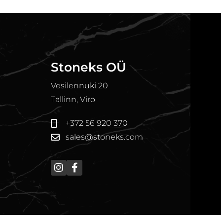
Stoneks OÜ
Vesilennuki 20
Tallinn, Viro
+372 56 920 370
sales@stoneks.com