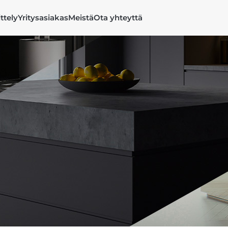
ittely
Yritysasiakas
Meistä
Ota yhteyttä