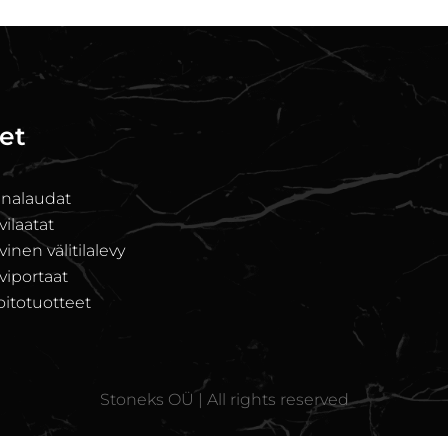
et
unalaudat
ilaatat
nen välitilalevy
iportaat
oitotuotteet
Stoneks OÜ | All rights reserved