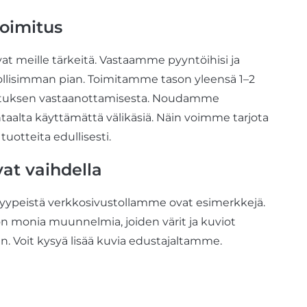
toimitus
at meille tärkeitä. Vastaamme pyyntöihisi ja
ollisimman pian. Toimitamme tason yleensä 1–2
vistuksen vastaanottamisesta. Noudamme
htaalta
käyttämättä
välikäsiä. Näin voimme tarjota
tuotteita edullisesti
.
vat vaihdella
atyypeistä verkkosivustollamme ovat esimerkkejä.
 on monia
muunnelmia, joiden värit ja kuviot
an.
Voit kysyä
lisää kuvia edustajaltamme.