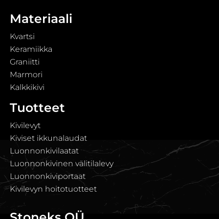
Materiaali
Kvartsi
Keramiikka
Graniitti
Marmori
Kalkkikivi
Tuotteet
Kivilevyt
Kiviset ikkunalaudat
Luonnonkivilaatat
Luonnonkivinen välitilalevy
Luonnonkiviportaat
Kivilevyn hoitotuotteet
Stoneks OÜ