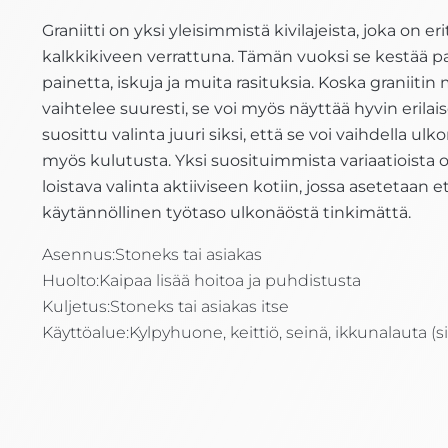
Graniitti on yksi yleisimmistä kivilajeista,
joka
on eri
kalkkikiveen verrattuna. Tämän vuoksi se kestää
painetta, iskuja ja muita rasituksia. Koska graniit
vaihtelee suuresti, se voi myös näyttää hyvin erilaise
suosittu valinta juuri siksi, että se voi vaihdella u
myös kulutusta. Yksi suosituimmista
variaatioista
o
loistava valinta aktiiviseen kotiin, jossa asetetaan et
käytännöllinen työtaso ulkonäöstä tinkimättä.
Asennus:
Stoneks tai asiakas
Huolto:
Kaipaa lisää hoitoa ja puhdistusta
Kuljetus:
Stoneks tai asiakas itse
Käyttöalue:
Kylpyhuone, keittiö, seinä, ikkunalauta (si