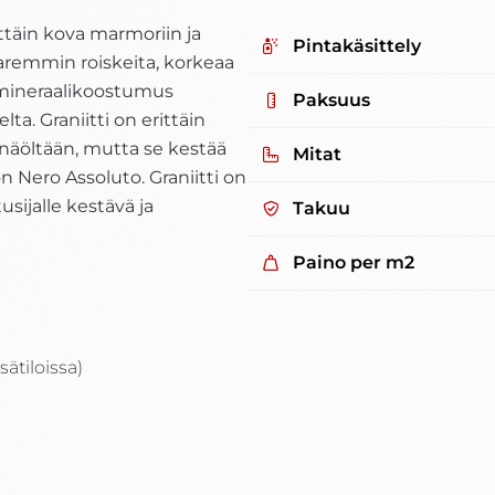
ttäin
kova
marmoriin ja
Pintakäsittely
 paremmin
roiskeita
, korkeaa
in mineraalikoostumus
Paksuus
lta. Graniitti on erittäin
lkonäöltään, mutta se kestää
Mitat
n Nero Assoluto. Graniitti on
usijalle kestävä ja
Takuu
Paino per m2
sätiloissa)