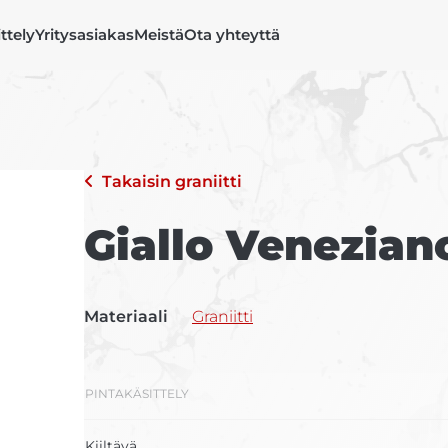
ittely
Yritysasiakas
Meistä
Ota yhteyttä
Takaisin
graniitti
Giallo Venezian
Materiaali
Graniitti
PINTAKÄSITTELY
Kiiltävä