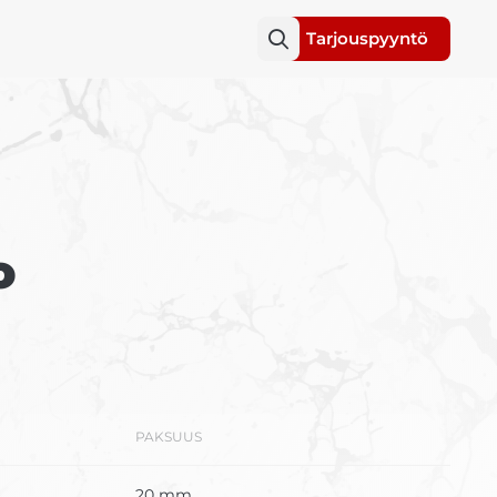
Tarjouspyyntö
o
PAKSUUS
20 mm