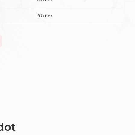
30 mm
dot