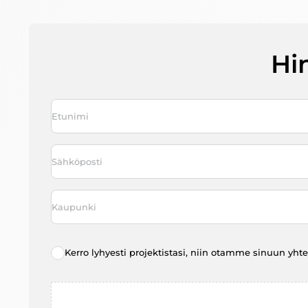
Hi
Nimi
*
First
Sähköposti
*
Kaupunki
*
Radio
Kerro lyhyesti projektistasi, niin otamme sinuun yht
choice
*
File