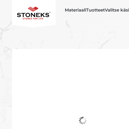
Materiaali
Tuotteet
Valitse käs