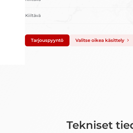
Kiiltävä
Tarjouspyyntö
Valitse oikea käsittely
Tekniset tie