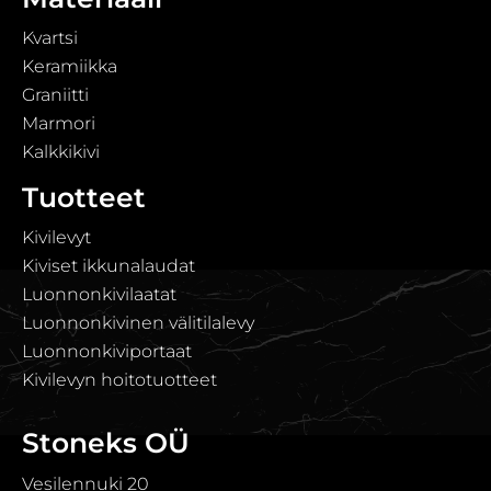
Kvartsi
Keramiikka
Graniitti
Marmori
Kalkkikivi
Tuotteet
Kivilevyt
Kiviset ikkunalaudat
Luonnonkivilaatat
Luonnonkivinen välitilalevy
Luonnonkiviportaat
Kivilevyn hoitotuotteet
Stoneks OÜ
Vesilennuki 20