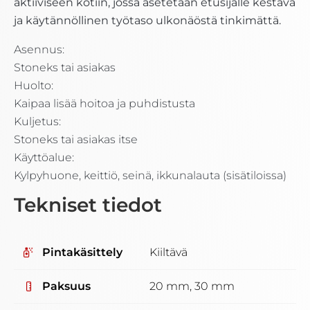
aktiiviseen kotiin, jossa asetetaan etusijalle kestävä
ja käytännöllinen työtaso ulkonäöstä tinkimättä.
Asennus:
Stoneks tai asiakas
Huolto:
Kaipaa lisää hoitoa ja puhdistusta
Kuljetus:
Stoneks tai asiakas itse
Käyttöalue:
Kylpyhuone, keittiö, seinä, ikkunalauta (sisätiloissa)
Tekniset tiedot
Pintakäsittely
Kiiltävä
Paksuus
20 mm, 30 mm