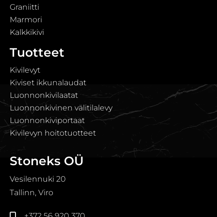
Graniitti
Marmori
Kalkkikivi
Tuotteet
Kivilevyt
Kiviset ikkunalaudat
Luonnonkivilaatat
Luonnonkivinen välitilalevy
Luonnonkiviportaat
Kivilevyn hoitotuotteet
Stoneks OÜ
Vesilennuki 20
Tallinn, Viro
+372 56 920 370