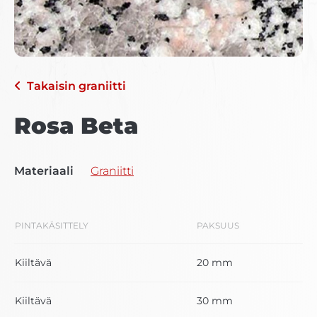
Takaisin
graniitti
Rosa Beta
Materiaali
Graniitti
PINTAKÄSITTELY
PAKSUUS
Kiiltävä
20 mm
Kiiltävä
30 mm