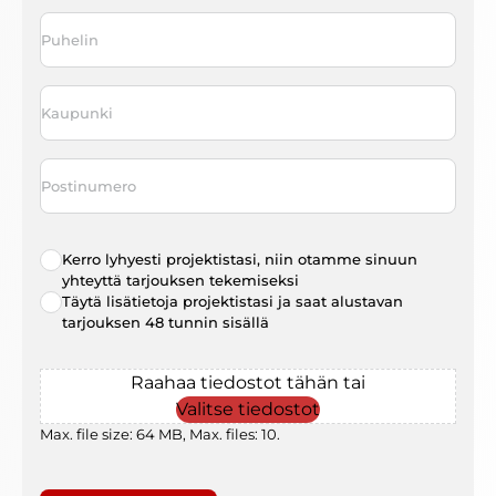
Puhelin
*
Kaupunki
*
Postinumero
Radio
Kerro lyhyesti projektistasi, niin otamme sinuun
choice
*
yhteyttä tarjouksen tekemiseksi
Täytä lisätietoja projektistasi ja saat alustavan
tarjouksen 48 tunnin sisällä
File
Raahaa tiedostot tähän tai
Valitse tiedostot
Max. file size: 64 MB, Max. files: 10.
Gaptcha