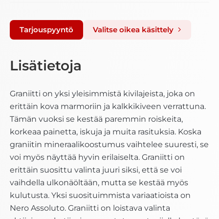
Tarjouspyyntö
Valitse oikea käsittely
Lisätietoja
Graniitti on yksi yleisimmistä kivilajeista,
joka
on
erittäin
kova
marmoriin ja kalkkikiveen verrattuna.
Tämän vuoksi se kestää paremmin
roiskeita
,
korkeaa painetta, iskuja ja muita rasituksia. Koska
graniitin mineraalikoostumus vaihtelee suuresti, se
voi myös näyttää hyvin erilaiselta. Graniitti on
erittäin suosittu valinta juuri siksi, että se voi
vaihdella ulkonäöltään, mutta se kestää myös
kulutusta. Yksi suosituimmista
variaatioista
on
Nero Assoluto. Graniitti on loistava valinta