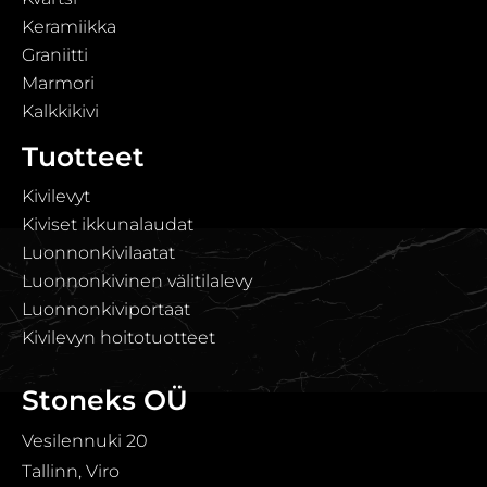
Keramiikka
Graniitti
Marmori
Kalkkikivi
Tuotteet
Kivilevyt
Kiviset ikkunalaudat
Luonnonkivilaatat
Luonnonkivinen välitilalevy
Luonnonkiviportaat
Kivilevyn hoitotuotteet
Stoneks OÜ
Vesilennuki 20
Tallinn, Viro