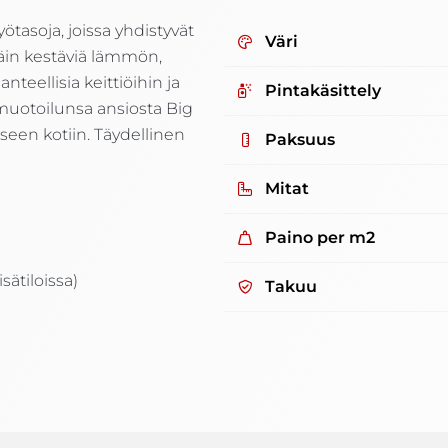
ötasoja, joissa yhdistyvät
Väri
täin kestäviä lämmön,
teellisia keittiöihin ja
Pintakäsittely
muotoilunsa ansiosta Big
seen kotiin. Täydellinen
Paksuus
Mitat
Paino per m2
sätiloissa)
Takuu