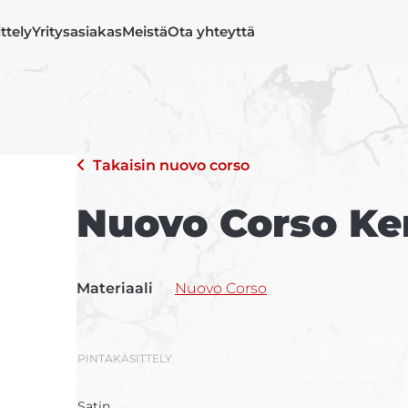
ittely
Yritysasiakas
Meistä
Ota yhteyttä
Takaisin
nuovo corso
Nuovo Corso Ke
Materiaali
Nuovo Corso
PINTAKÄSITTELY
Satin