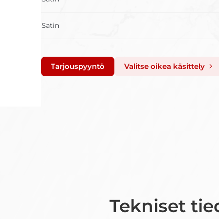
Satin
Tarjouspyyntö
Valitse oikea käsittely
Tekniset tie