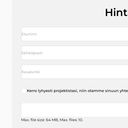
Hin
Nimi
*
First
Sähköposti
*
Kaupunki
*
Radio
Kerro lyhyesti projektistasi, niin otamme sinuun yht
choice
*
File
Max. file size: 64 MB, Max. files: 10.