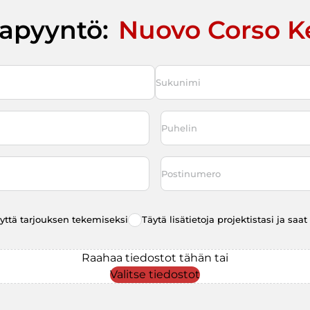
tapyyntö:
Nuovo Corso K
Last
Puhelin
*
Postinumero
eyttä tarjouksen tekemiseksi
Täytä lisätietoja projektistasi ja sa
Raahaa tiedostot tähän tai
Valitse tiedostot