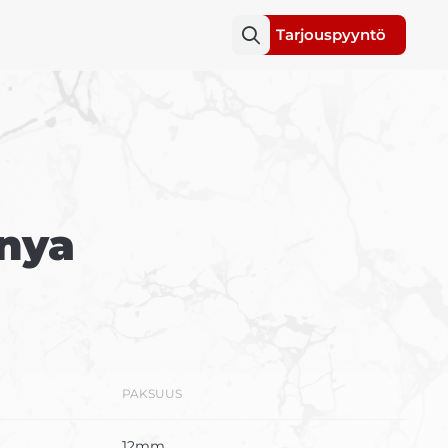
Tarjouspyyntö
nya
PAKSUUS
12mm