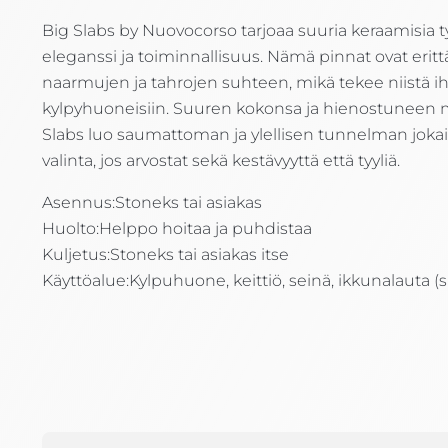
Big Slabs by Nuovocorso tarjoaa suuria keraamisia ty
eleganssi ja toiminnallisuus. Nämä pinnat ovat erit
naarmujen ja tahrojen suhteen, mikä tekee niistä ihan
kylpyhuoneisiin. Suuren kokonsa ja hienostuneen 
Slabs luo saumattoman ja ylellisen tunnelman jokai
valinta, jos arvostat sekä kestävyyttä että tyyliä.
Asennus:
Stoneks tai asiakas
Huolto:
Helppo hoitaa ja puhdistaa
Kuljetus:
Stoneks tai asiakas itse
Käyttöalue:
Kylpuhuone, keittiö, seinä, ikkunalauta (si