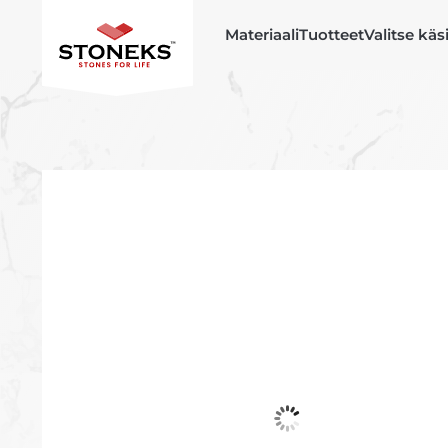
Materiaali
Tuotteet
Valitse käs