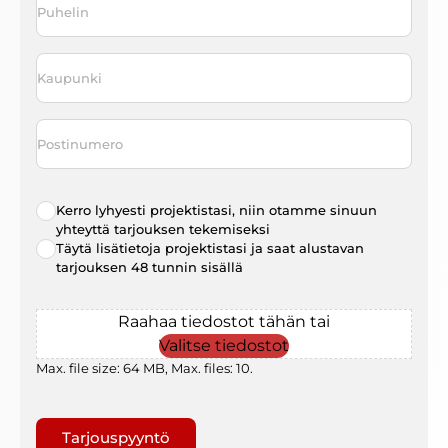
Kaupunki
*
Postinumero
Radio
Kerro lyhyesti projektistasi, niin otamme sinuun
choice
*
yhteyttä tarjouksen tekemiseksi
Täytä lisätietoja projektistasi ja saat alustavan
tarjouksen 48 tunnin sisällä
File
Raahaa tiedostot tähän tai
Valitse tiedostot
Max. file size: 64 MB, Max. files: 10.
Gaptcha