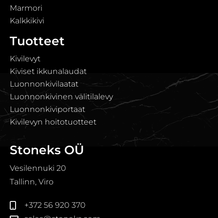
Marmori
Kalkkikivi
Tuotteet
Kivilevyt
Kiviset ikkunalaudat
Luonnonkivilaatat
Luonnonkivinen välitilalevy
Luonnonkiviportaat
Kivilevyn hoitotuotteet
Stoneks OÜ
Vesilennuki 20
Tallinn, Viro
+372 56 920 370