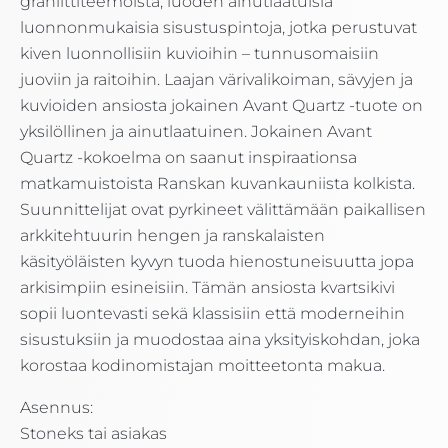
graniittiteemoista, luoden ainutlaatuisia
luonnonmukaisia sisustuspintoja, jotka perustuvat
kiven luonnollisiin kuvioihin – tunnusomaisiin
juoviin ja raitoihin. Laajan värivalikoiman, sävyjen ja
kuvioiden ansiosta jokainen Avant Quartz -tuote on
yksilöllinen ja ainutlaatuinen. Jokainen Avant
Quartz -kokoelma on saanut inspiraationsa
matkamuistoista Ranskan kuvankauniista kolkista.
Suunnittelijat ovat pyrkineet välittämään paikallisen
arkkitehtuurin hengen ja ranskalaisten
käsityöläisten kyvyn tuoda hienostuneisuutta jopa
arkisimpiin esineisiin. Tämän ansiosta kvartsikivi
sopii luontevasti sekä klassisiin että moderneihin
sisustuksiin ja muodostaa aina yksityiskohdan, joka
korostaa kodinomistajan moitteetonta makua.
Asennus:
Stoneks tai asiakas