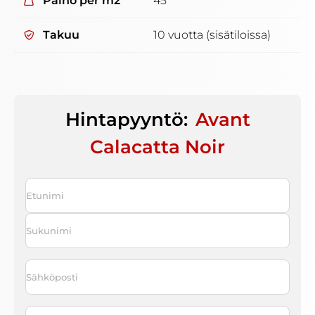
Paino per m2
45
Takuu
10 vuotta (sisätiloissa)
Hintapyyntö:
Avant
Calacatta Noir
Nimi
*
First
Last
Sähköposti
*
Puhelin
*