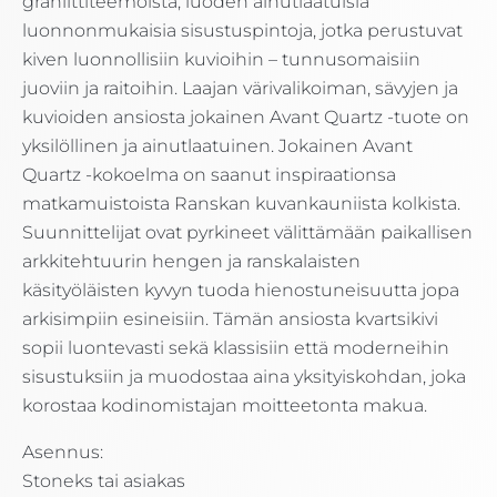
graniittiteemoista, luoden ainutlaatuisia
luonnonmukaisia sisustuspintoja, jotka perustuvat
kiven luonnollisiin kuvioihin – tunnusomaisiin
juoviin ja raitoihin. Laajan värivalikoiman, sävyjen ja
kuvioiden ansiosta jokainen Avant Quartz -tuote on
yksilöllinen ja ainutlaatuinen. Jokainen Avant
Quartz -kokoelma on saanut inspiraationsa
matkamuistoista Ranskan kuvankauniista kolkista.
Suunnittelijat ovat pyrkineet välittämään paikallisen
arkkitehtuurin hengen ja ranskalaisten
käsityöläisten kyvyn tuoda hienostuneisuutta jopa
arkisimpiin esineisiin. Tämän ansiosta kvartsikivi
sopii luontevasti sekä klassisiin että moderneihin
sisustuksiin ja muodostaa aina yksityiskohdan, joka
korostaa kodinomistajan moitteetonta makua.
Asennus:
Stoneks tai asiakas