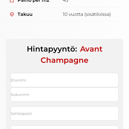
Paino per m2
45
Takuu
10 vuotta (sisätiloissa)
Hintapyyntö:
Avant
Champagne
Nimi
*
First
Last
Sähköposti
*
Puhelin
*