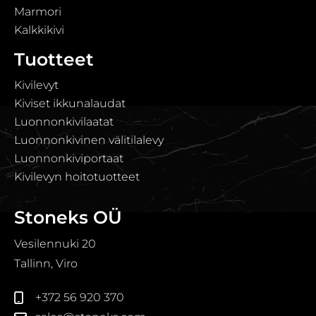
Marmori
Kalkkikivi
Tuotteet
Kivilevyt
Kiviset ikkunalaudat
Luonnonkivilaatat
Luonnonkivinen välitilalevy
Luonnonkiviportaat
Kivilevyn hoitotuotteet
Stoneks OÜ
Vesilennuki 20
Tallinn, Viro
+372 56 920 370