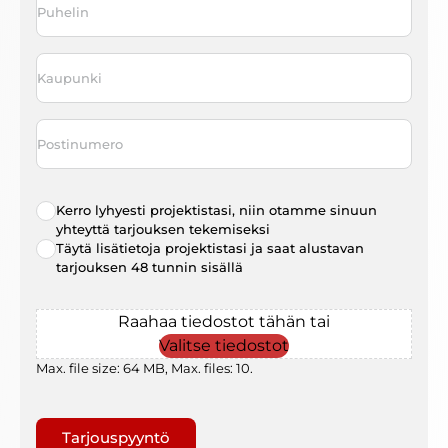
Kaupunki
*
Postinumero
Radio
Kerro lyhyesti projektistasi, niin otamme sinuun
choice
*
yhteyttä tarjouksen tekemiseksi
Täytä lisätietoja projektistasi ja saat alustavan
tarjouksen 48 tunnin sisällä
File
Raahaa tiedostot tähän tai
Valitse tiedostot
Max. file size: 64 MB, Max. files: 10.
Gaptcha