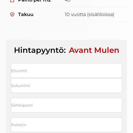
Takuu
10 vuotta (sisätiloissa)
Hintapyyntö:
Avant Mulen
Nimi
*
First
Last
Sähköposti
*
Puhelin
*