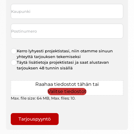
Kaupunki
*
Postinumero
Radio
Kerro lyhyesti projektistasi, niin otamme sinuun
choice
*
yhteyttä tarjouksen tekemiseksi
Täytä lisätietoja projektistasi ja saat alustavan
tarjouksen 48 tunnin sisällä
File
Raahaa tiedostot tähän tai
Valitse tiedostot
Max. file size: 64 MB, Max. files: 10.
Gaptcha