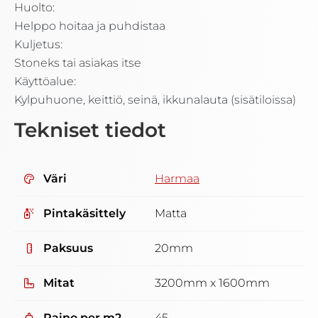
Huolto:
Helppo hoitaa ja puhdistaa
Kuljetus:
Stoneks tai asiakas itse
Käyttöalue:
Kylpuhuone, keittiö, seinä, ikkunalauta (sisätiloissa)
Tekniset tiedot
Väri
Harmaa
Pintakäsittely
Matta
Paksuus
20mm
Mitat
3200mm x 1600mm
Paino per m2
45