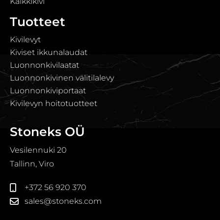
Kalkkikivi
Tuotteet
Kivilevyt
Kiviset ikkunalaudat
Luonnonkivilaatat
Luonnonkivinen välitilalevy
Luonnonkiviportaat
Kivilevyn hoitotuotteet
Stoneks OÜ
Vesilennuki 20
Tallinn, Viro
+372 56 920 370
sales@stoneks.com