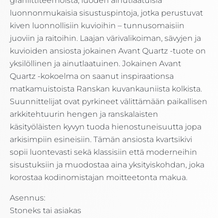
graniittiteemoista, luoden ainutlaatuisia
luonnonmukaisia sisustuspintoja, jotka perustuvat
kiven luonnollisiin kuvioihin – tunnusomaisiin
juoviin ja raitoihin. Laajan värivalikoiman, sävyjen ja
kuvioiden ansiosta jokainen Avant Quartz -tuote on
yksilöllinen ja ainutlaatuinen. Jokainen Avant
Quartz -kokoelma on saanut inspiraationsa
matkamuistoista Ranskan kuvankauniista kolkista.
Suunnittelijat ovat pyrkineet välittämään paikallisen
arkkitehtuurin hengen ja ranskalaisten
käsityöläisten kyvyn tuoda hienostuneisuutta jopa
arkisimpiin esineisiin. Tämän ansiosta kvartsikivi
sopii luontevasti sekä klassisiin että moderneihin
sisustuksiin ja muodostaa aina yksityiskohdan, joka
korostaa kodinomistajan moitteetonta makua.
Asennus:
Stoneks tai asiakas