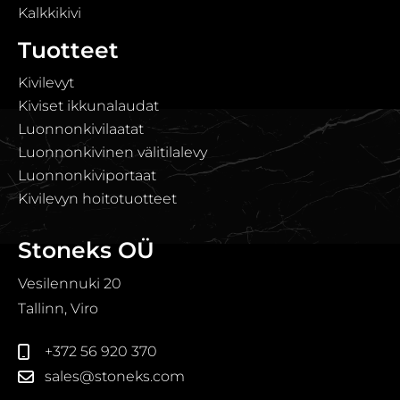
Kalkkikivi
Tuotteet
Kivilevyt
Kiviset ikkunalaudat
Luonnonkivilaatat
Luonnonkivinen välitilalevy
Luonnonkiviportaat
Kivilevyn hoitotuotteet
Stoneks OÜ
Vesilennuki 20
Tallinn, Viro
+372 56 920 370
sales@stoneks.com