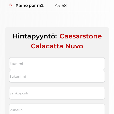
Paino per m2
45, 68
Hintapyyntö:
Caesarstone
Calacatta Nuvo
Nimi
*
First
Last
Sähköposti
*
Puhelin
*