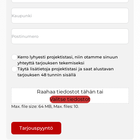
Kaupunki
*
Postinumero
Radio
Kerro lyhyesti projektistasi, niin otamme sinuun
choice
*
yhteyttä tarjouksen tekemiseksi
Täytä lisätietoja projektistasi ja saat alustavan
tarjouksen 48 tunnin sisällä
File
Raahaa tiedostot tähän tai
Valitse tiedostot
Max. file size: 64 MB, Max. files: 10.
Gaptcha