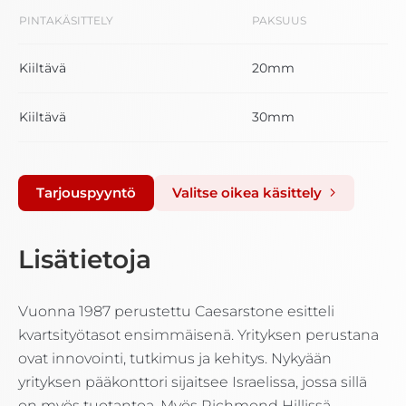
PINTAKÄSITTELY
PAKSUUS
Kiiltävä
20mm
Kiiltävä
30mm
Tarjouspyyntö
Valitse oikea käsittely
Lisätietoja
Vuonna 1987 perustettu Caesarstone esitteli
kvartsityötasot ensimmäisenä. Yrityksen perustana
ovat innovointi, tutkimus ja kehitys. Nykyään
yrityksen pääkonttori sijaitsee Israelissa, jossa sillä
on myös tuotantoa. Myös Richmond Hillissä,