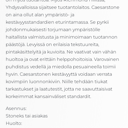
Yhdysvalloissa sijaitsee tuotantolaitos. Caesarstone
on aina ollut alan ympäristö- ja
kestävyysstandardien eturintamassa. Se pyrkii
johdonmukaisesti torjumaan ympäristölle
haitallista valmistusta ja minimoimaan tuotannon
päästöjä. Levyissä on erilaisia tekstuureita,
pintakäsittelyitä ja kuvioita. Ne vaativat vain vähän
huoltoa ja ovat erittäin helppohoitoisia. Varovainen
puhdistus vedellä ja miedolla pesuaineella toimii
hyvin. Caesarstonen kestävyyttä voidaan verrata
kovimpiin luonnonkiviin. Niille tehdään tiukat
tarkastukset ja laatutestit, jotta ne saavuttaisivat
korkeimmat kansainväliset standardit.
Asennus:
Stoneks tai asiakas
Huolto: