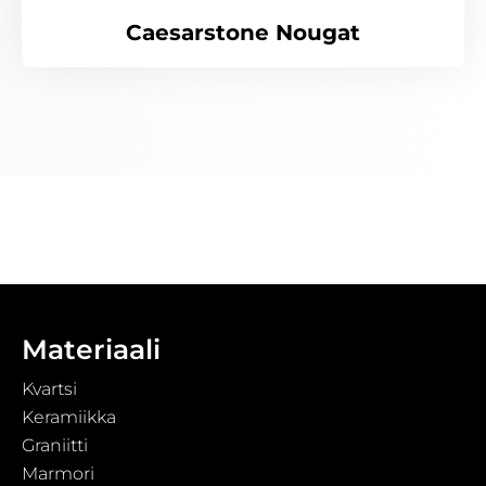
Caesarstone Nougat
Materiaali
Kvartsi
Keramiikka
Graniitti
Marmori