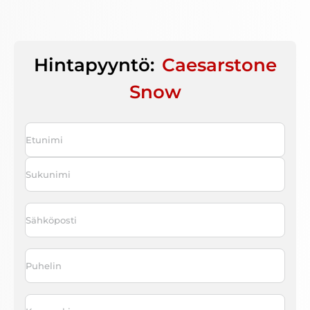
Hintapyyntö:
Caesarstone
Snow
Nimi
*
First
Last
Sähköposti
*
Puhelin
*
Kaupunki
*