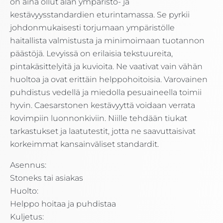
on aina ollut alan ympäristö- ja
kestävyysstandardien eturintamassa. Se pyrkii
johdonmukaisesti torjumaan ympäristölle
haitallista valmistusta ja minimoimaan tuotannon
päästöjä. Levyissä on erilaisia tekstuureita,
pintakäsittelyitä ja kuvioita. Ne vaativat vain vähän
huoltoa ja ovat erittäin helppohoitoisia. Varovainen
puhdistus vedellä ja miedolla pesuaineella toimii
hyvin. Caesarstonen kestävyyttä voidaan verrata
kovimpiin luonnonkiviin. Niille tehdään tiukat
tarkastukset ja laatutestit, jotta ne saavuttaisivat
korkeimmat kansainväliset standardit.
Asennus:
Stoneks tai asiakas
Huolto:
Helppo hoitaa ja puhdistaa
Kuljetus: