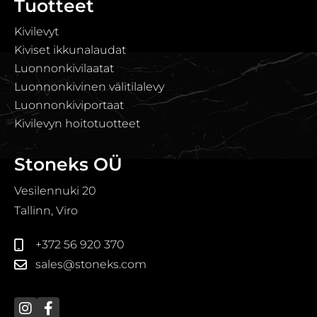
Tuotteet
Kivilevyt
Kiviset ikkunalaudat
Luonnonkivilaatat
Luonnonkivinen välitilalevy
Luonnonkiviportaat
Kivilevyn hoitotuotteet
Stoneks OÜ
Vesilennuki 20
Tallinn, Viro
+372 56 920 370
sales@stoneks.com