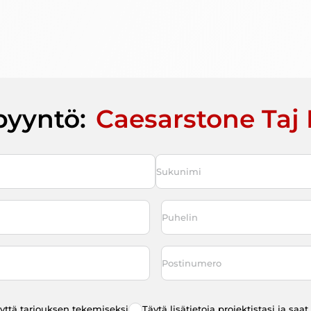
pyyntö:
Caesarstone Taj 
Last
Puhelin
*
Postinumero
eyttä tarjouksen tekemiseksi
Täytä lisätietoja projektistasi ja sa