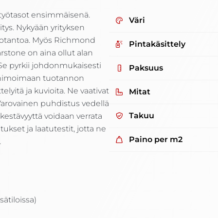
ityötasot ensimmäisenä.
Väri
itys. Nykyään yrityksen
s tuotantoa. Myös Richmond
Pintakäsittely
arstone on aina ollut alan
Se pyrkii johdonmukaisesti
Paksuus
 minimoimaan tuotannon
telyitä ja kuvioita. Ne vaativat
Mitat
 Varovainen puhdistus vedellä
Takuu
kestävyyttä voidaan verrata
ukset ja laatutestit, jotta ne
Paino per m2
.
sätiloissa)