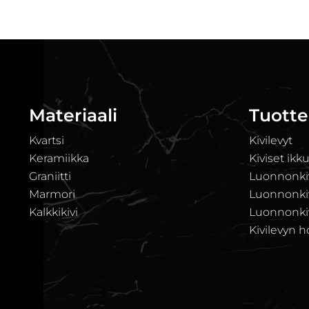
Materiaali
Tuotte
Kvartsi
Kivilevyt
Keramiikka
Kiviset ikk
Graniitti
Luonnonkiv
Marmori
Luonnonkivi
Kalkkikivi
Luonnonkiv
Kivilevyn h