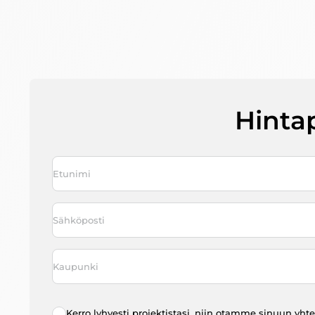
Hinta
Nimi
*
First
Sähköposti
*
Kaupunki
*
Radio
Kerro lyhyesti projektistasi, niin otamme sinuun yht