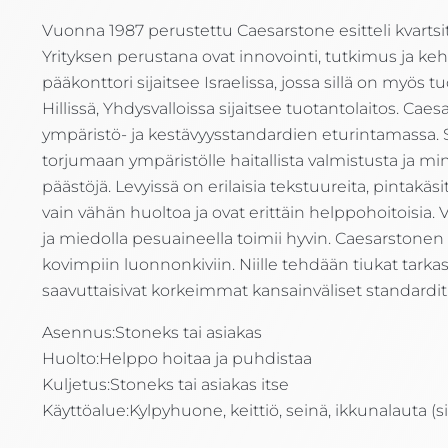
Vuonna 1987 perustettu Caesarstone esitteli kvarts
Yrityksen perustana ovat innovointi, tutkimus ja keh
pääkonttori sijaitsee Israelissa, jossa sillä on myö
Hillissä, Yhdysvalloissa sijaitsee tuotantolaitos. Caes
ympäristö- ja kestävyysstandardien eturintamassa. 
torjumaan ympäristölle haitallista valmistusta ja
päästöjä. Levyissä on erilaisia tekstuureita, pintakäsit
vain vähän huoltoa ja ovat erittäin helppohoitoisia.
ja miedolla pesuaineella toimii hyvin. Caesarstonen 
kovimpiin luonnonkiviin. Niille tehdään tiukat tarkast
saavuttaisivat korkeimmat kansainväliset standardit
Asennus:
Stoneks tai asiakas
Huolto:
Helppo hoitaa ja puhdistaa
Kuljetus:
Stoneks tai asiakas itse
Käyttöalue:
Kylpyhuone, keittiö, seinä, ikkunalauta (si