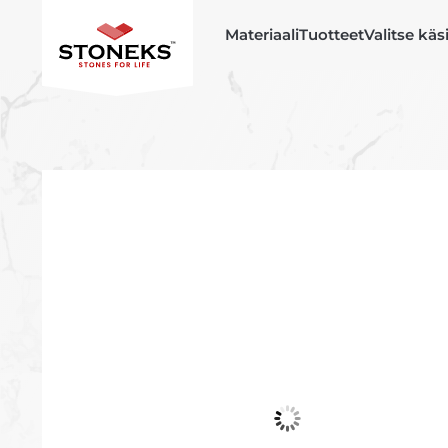
Materiaali
Tuotteet
Valitse käs