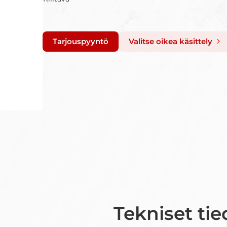
Tarjouspyyntö
Valitse oikea käsittely
Tekniset tie