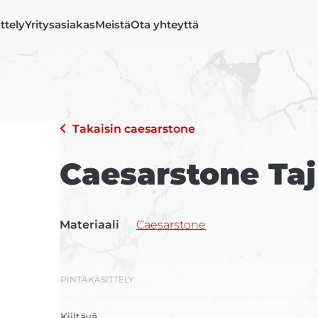
ittely
Yritysasiakas
Meistä
Ota yhteyttä
Takaisin
caesarstone
Caesarstone Taj
Materiaali
Caesarstone
PINTAKÄSITTELY
Kiiltävä