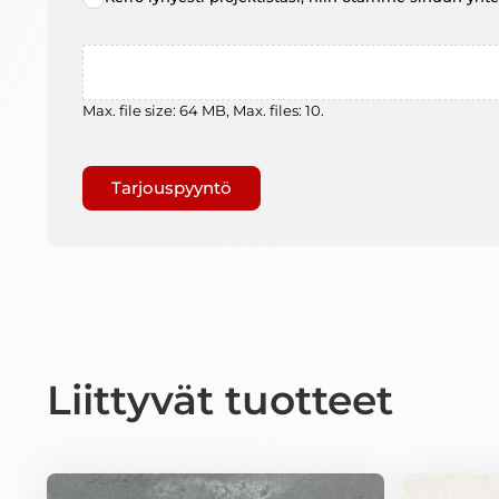
choice
*
File
Max. file size: 64 MB, Max. files: 10.
Gaptcha
Liittyvät tuotteet