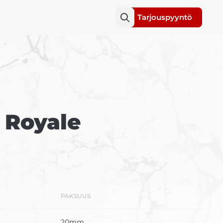
Tarjouspyyntö
 Royale
PAKSUUS
20mm