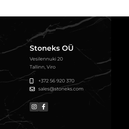
Stoneks OÜ
Vesilennuki 20
Tallinn, Viro
+372 56 920 370
sales@stoneks.com