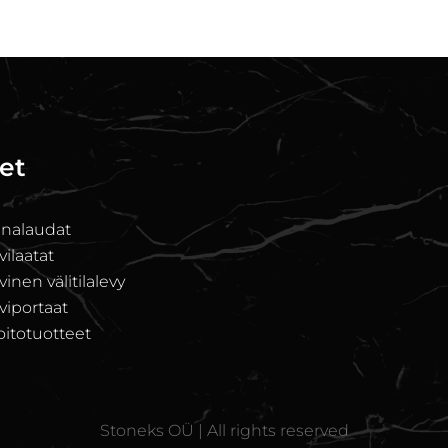
et
unalaudat
ilaatat
nen välitilalevy
iportaat
oitotuotteet
Stoneks OÜ | All rights reserved