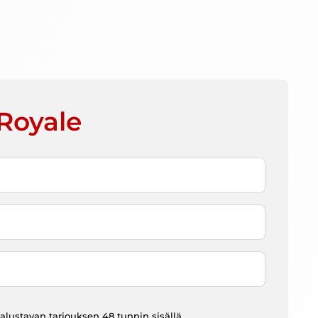
Royale
at alustavan tarjouksen 48 tunnin sisällä