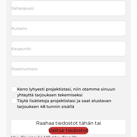
Sähköposti
*
Puhelin
*
Kaupunki
*
Postinumero
Radio
Kerro lyhyesti projektistasi, niin otamme sinuun
choice
*
yhteyttä tarjouksen tekemiseksi
Täytä lisätietoja projektistasi ja saat alustavan
tarjouksen 48 tunnin sisällä
File
Raahaa tiedostot tähän tai
Valitse tiedostot