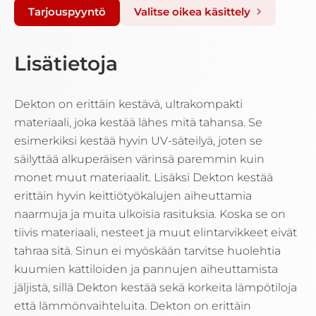
Tarjouspyyntö
Valitse oikea käsittely
Lisätietoja
Dekton on erittäin kestävä, ultrakompakti
materiaali, joka kestää lähes mitä tahansa. Se
esimerkiksi kestää hyvin UV-säteilyä, joten se
säilyttää alkuperäisen värinsä paremmin kuin
monet muut materiaalit. Lisäksi Dekton kestää
erittäin hyvin keittiötyökalujen aiheuttamia
naarmuja ja muita ulkoisia rasituksia. Koska se on
tiivis materiaali, nesteet ja muut elintarvikkeet eivät
tahraa sitä. Sinun ei myöskään tarvitse huolehtia
kuumien kattiloiden ja pannujen aiheuttamista
jäljistä, sillä Dekton kestää sekä korkeita lämpötiloja
että lämmönvaihteluita. Dekton on erittäin