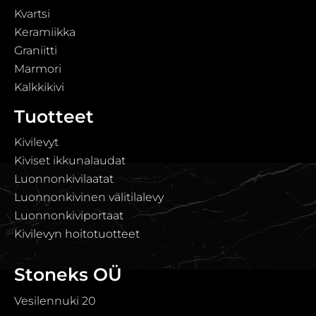
Kvartsi
Keramiikka
Graniitti
Marmori
Kalkkikivi
Tuotteet
Kivilevyt
Kiviset ikkunalaudat
Luonnonkivilaatat
Luonnonkivinen välitilalevy
Luonnonkiviportaat
Kivilevyn hoitotuotteet
Stoneks OÜ
Vesilennuki 20