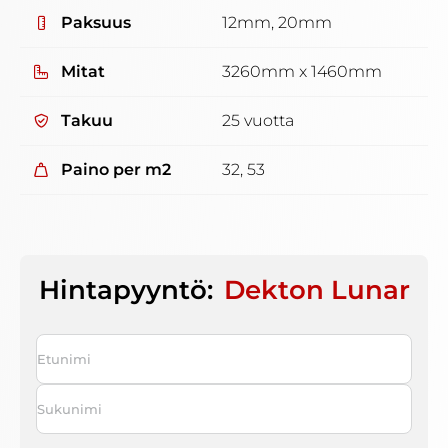
Paksuus
12mm, 20mm
Mitat
3260mm x 1460mm
Takuu
25 vuotta
Paino per m2
32, 53
Hintapyyntö:
Dekton Lunar
Nimi
*
First
Last