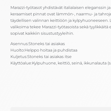
Marazzi-työtasot yhdistävät italialaisen eleganssin
keraamiset pinnat ovat lämmön-, naarmu- ja tahroje
täydellisen valinnan keittiöön ja kylpyhuoneeseen. L
valikoima tekee Marazzi-työtasoista sekä tyylikkäitä e
sopivat kaikkiin sisustustyyleihin.
Asennus:
Stoneks tai asiakas
Huolto:
Helppo hoitaa ja puhdistaa
Kuljetus:
Stoneks tai asiakas itse
Käyttöalue:
Kylpuhuone, keittiö, seinä, ikkunalauta (si