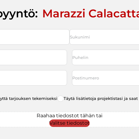
pyyntö:
Marazzi Calacatt
Last
Puhelin
*
Postinumero
eyttä tarjouksen tekemiseksi
Täytä lisätietoja projektistasi ja sa
Raahaa tiedostot tähän tai
Valitse tiedostot