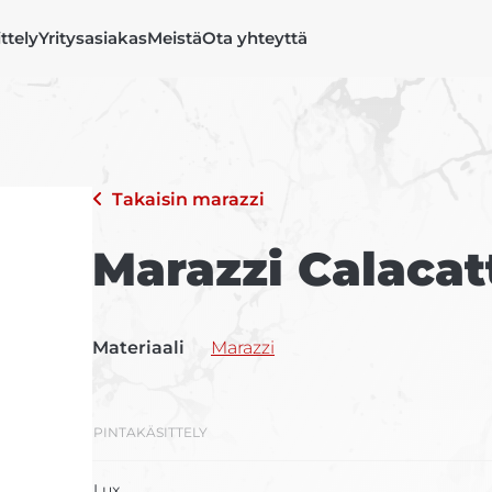
ittely
Yritysasiakas
Meistä
Ota yhteyttä
Takaisin
marazzi
Marazzi Calacat
Materiaali
Marazzi
PINTAKÄSITTELY
Lux