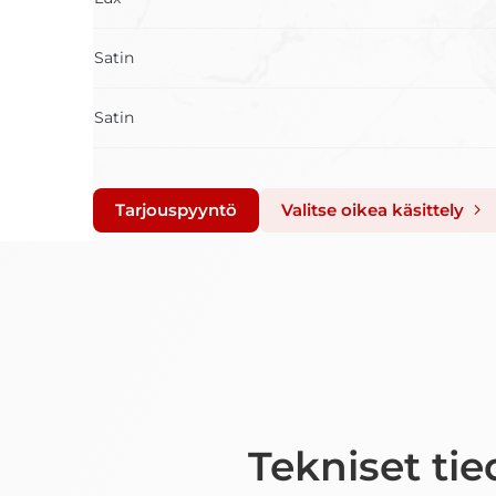
Satin
Satin
Tarjouspyyntö
Valitse oikea käsittely
Tekniset tie