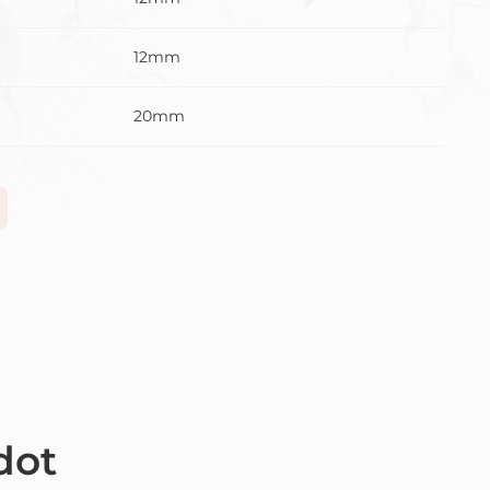
12mm
20mm
dot