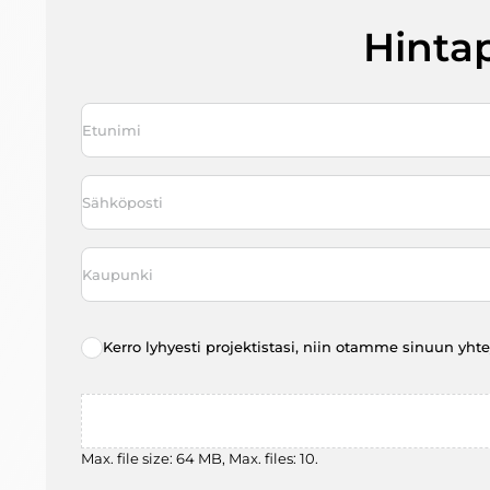
Hinta
Nimi
*
First
Sähköposti
*
Kaupunki
*
Radio
Kerro lyhyesti projektistasi, niin otamme sinuun yht
choice
*
File
Max. file size: 64 MB, Max. files: 10.