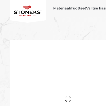
Materiaali
Tuotteet
Valitse käs