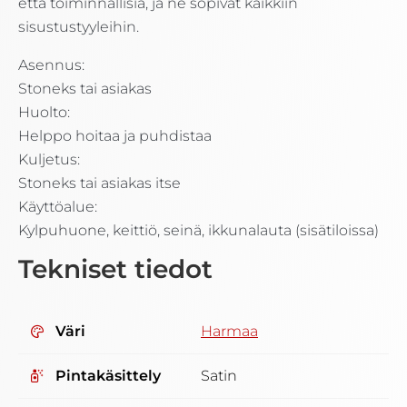
että toiminnallisia, ja ne sopivat kaikkiin
sisustustyyleihin.
Asennus:
Stoneks tai asiakas
Huolto:
Helppo hoitaa ja puhdistaa
Kuljetus:
Stoneks tai asiakas itse
Käyttöalue:
Kylpuhuone, keittiö, seinä, ikkunalauta (sisätiloissa)
Tekniset tiedot
Väri
Harmaa
Pintakäsittely
Satin