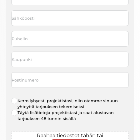
Last
Sähköposti
*
Puhelin
*
Kaupunki
*
Postinumero
Radio
Kerro lyhyesti projektistasi, niin otamme sinuun
choice
*
yhteyttä tarjouksen tekemiseksi
Täytä lisätietoja projektistasi ja saat alustavan
tarjouksen 48 tunnin sisällä
File
Raahaa tiedostot tähän tai