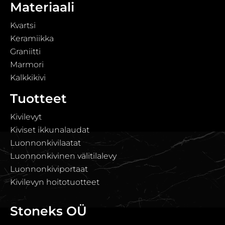
Materiaali
Kvartsi
Keramiikka
Graniitti
Marmori
Kalkkikivi
Tuotteet
Kivilevyt
Kiviset ikkunalaudat
Luonnonkivilaatat
Luonnonkivinen välitilalevy
Luonnonkiviportaat
Kivilevyn hoitotuotteet
Stoneks OÜ