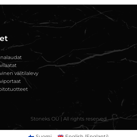
et
unalaudat
ilaatat
nen välitilalevy
iportaat
oitotuotteet
Stoneks OÜ | All rights reserved
Suomi
English
(
Englanti
)