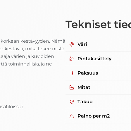
Tekniset tie
 ja korkean kestävyyden. Nämä
Väri
nkestäviä, mikä tekee niistä
aaja värien ja kuvioiden
Pintakäsittely
ttä toiminnallisia, ja ne
Paksuus
Mitat
Takuu
sätiloissa)
Paino per m2