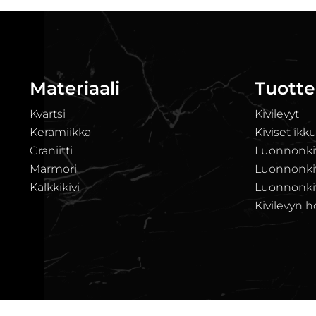
Materiaali
Tuotte
Kvartsi
Kivilevyt
Keramiikka
Kiviset ikk
Graniitti
Luonnonkiv
Marmori
Luonnonkivi
Kalkkikivi
Luonnonkiv
Kivilevyn h