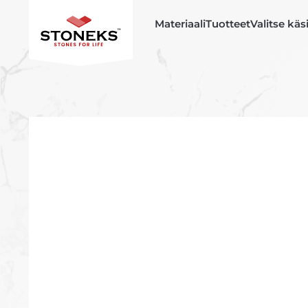
Materiaali
Tuotteet
Valitse käs