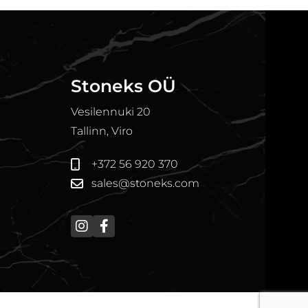
Stoneks OÜ
Vesilennuki 20
Tallinn, Viro
+372 56 920 370
sales@stoneks.com