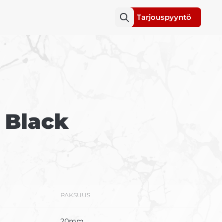
Tarjouspyyntö
 Black
PAKSUUS
20mm