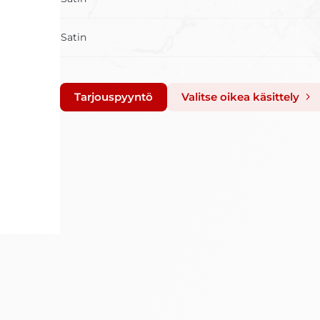
Satin
Tarjouspyyntö
Valitse oikea käsittely