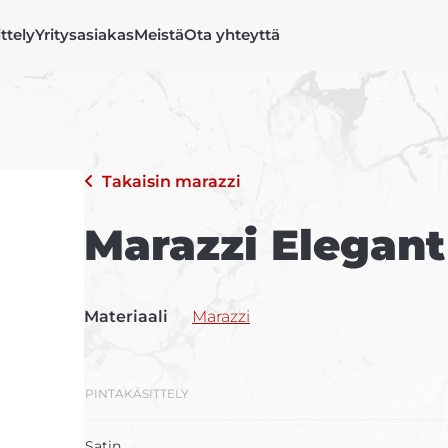
ittely
Yritysasiakas
Meistä
Ota yhteyttä
Takaisin
marazzi
Marazzi Elegant
Materiaali
Marazzi
PINTAKÄSITTELY
Satin