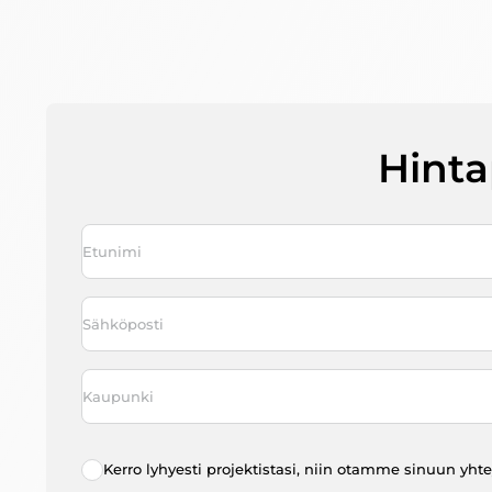
Hinta
Nimi
*
First
Sähköposti
*
Kaupunki
*
Radio
Kerro lyhyesti projektistasi, niin otamme sinuun yht
choice
*