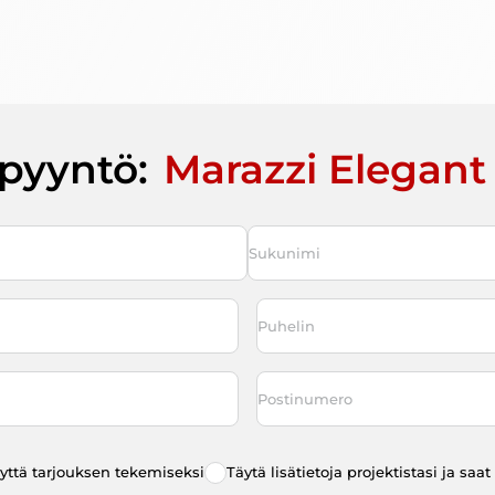
pyyntö:
Marazzi Elegant
Last
Puhelin
*
Postinumero
eyttä tarjouksen tekemiseksi
Täytä lisätietoja projektistasi ja sa