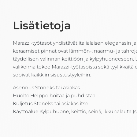
Lisätietoja
Marazzi-työtasot yhdistävät italialaisen eleganssin
keraamiset pinnat ovat lämmön-, naarmu- ja tahroje
täydellisen valinnan keittiöön ja kylpyhuoneeseen. L
valikoima tekee Marazzi-työtasoista sekä tyylikkäitä e
sopivat kaikkiin sisustustyyleihin.
Asennus:
Stoneks tai asiakas
Huolto:
Helppo hoitaa ja puhdistaa
Kuljetus:
Stoneks tai asiakas itse
Käyttöalue:
Kylpuhuone, keittiö, seinä, ikkunalauta (si