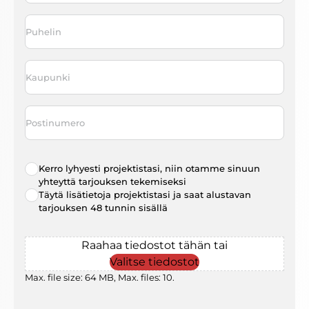
Puhelin
*
Kaupunki
*
Postinumero
Radio
Kerro lyhyesti projektistasi, niin otamme sinuun
choice
*
yhteyttä tarjouksen tekemiseksi
Täytä lisätietoja projektistasi ja saat alustavan
tarjouksen 48 tunnin sisällä
File
Raahaa tiedostot tähän tai
Valitse tiedostot
Max. file size: 64 MB, Max. files: 10.
Gaptcha