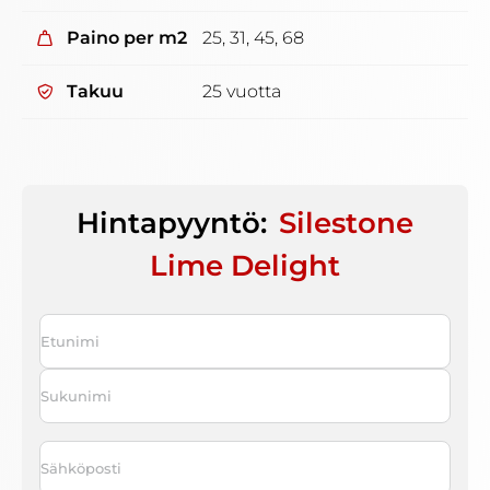
Paino per m2
25, 31, 45, 68
Takuu
25 vuotta
Hintapyyntö:
Silestone
Lime Delight
Nimi
*
First
Last
Sähköposti
*