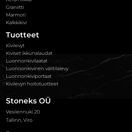
Graniitti
Marmori
Kalkkikivi
Tuotteet
Kivilevyt
Kiviset ikkunalaudat
Luonnonkivilaatat
Luonnonkivinen välitilalevy
Luonnonkiviportaat
Kivilevyn hoitotuotteet
Stoneks OÜ
Vesilennuki 20
Tallinn, Viro