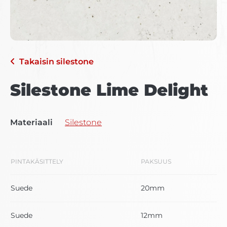
Takaisin
silestone
Silestone Lime Delight
Materiaali
Silestone
PINTAKÄSITTELY
PAKSUUS
Suede
20mm
Suede
12mm