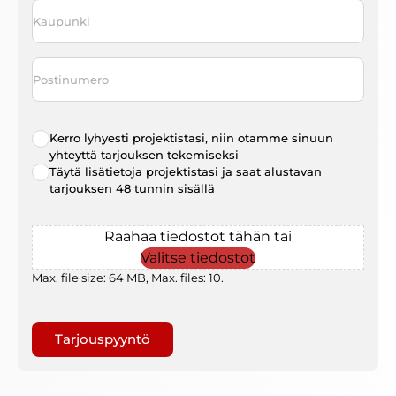
Kaupunki
*
Postinumero
Radio
Kerro lyhyesti projektistasi, niin otamme sinuun
choice
*
yhteyttä tarjouksen tekemiseksi
Täytä lisätietoja projektistasi ja saat alustavan
tarjouksen 48 tunnin sisällä
File
Raahaa tiedostot tähän tai
Valitse tiedostot
Max. file size: 64 MB, Max. files: 10.
Gaptcha