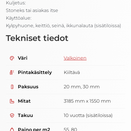
Kuljetus:
Stoneks tai asiakas itse
Käyttöalue:
Kylpyhuone, keittiö, seinä, ikkunalauta (sisätiloissa)
Tekniset tiedot
Väri
Valkoinen
Pintakäsittely
Kiiltävä
Paksuus
20 mm, 30 mm
Mitat
3185 mm x 1550 mm
Takuu
10 vuotta (sisätiloissa)
Paino per m2
55, 80