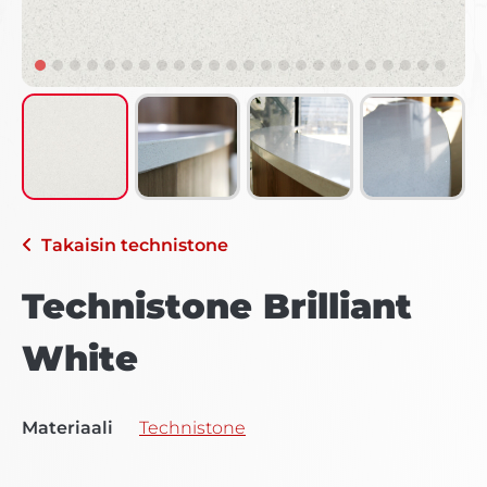
Takaisin
technistone
Technistone Brilliant
White
Materiaali
Technistone