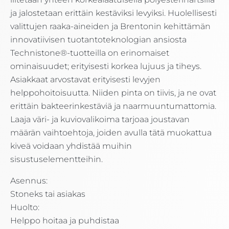
ja jalostetaan erittäin kestäviksi levyiksi. Huolellisesti
valittujen raaka-aineiden ja Brentonin kehittämän
innovatiivisen tuotantoteknologian ansiosta
Technistone®-tuotteilla on erinomaiset
ominaisuudet; erityisesti korkea lujuus ja tiheys.
Asiakkaat arvostavat erityisesti levyjen
helppohoitoisuutta. Niiden pinta on tiivis, ja ne ovat
erittäin bakteerinkestäviä ja naarmuuntumattomia.
Laaja väri- ja kuviovalikoima tarjoaa joustavan
määrän vaihtoehtoja, joiden avulla tätä muokattua
kiveä voidaan yhdistää muihin
sisustuselementteihin.
Asennus:
Stoneks tai asiakas
Huolto:
Helppo hoitaa ja puhdistaa