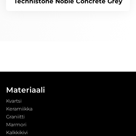
Technistone Noble Concrete Grey
Materiaali
Kvartsi
Keramiikka
Graniitti
Marmori
Kalkkikivi