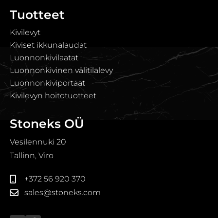
Tuotteet
Kivilevyt
Kiviset ikkunalaudat
Luonnonkivilaatat
Luonnonkivinen välitilalevy
Luonnonkiviportaat
Kivilevyn hoitotuotteet
Stoneks OÜ
Vesilennuki 20
Tallinn, Viro
+372 56 920 370
sales@stoneks.com