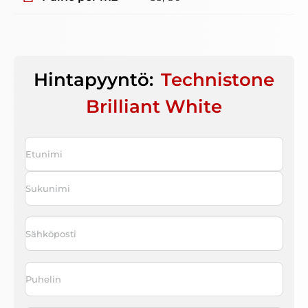
Hintapyyntö:
Technistone
Brilliant White
Nimi
*
First
Last
Sähköposti
*
Puhelin
*