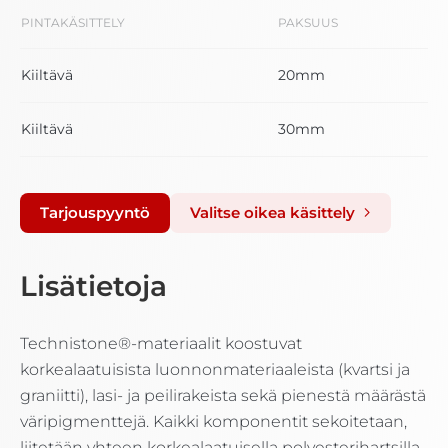
PINTAKÄSITTELY
PAKSUUS
Kiiltävä
20mm
Kiiltävä
30mm
Tarjouspyyntö
Valitse oikea käsittely
Lisätietoja
Technistone®-materiaalit koostuvat
korkealaatuisista luonnonmateriaaleista (kvartsi ja
graniitti), lasi- ja peilirakeista sekä pienestä määrästä
väripigmenttejä. Kaikki komponentit sekoitetaan,
liitetään yhteen korkealaatuisella polyesterihartsilla