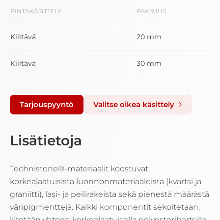
PINTAKÄSITTELY
PAKSUUS
Kiiltävä
20 mm
Kiiltävä
30 mm
Tarjouspyyntö
Valitse oikea käsittely
Lisätietoja
Technistone®-materiaalit koostuvat
korkealaatuisista luonnonmateriaaleista (kvartsi ja
graniitti), lasi- ja peilirakeista sekä pienestä määrästä
väripigmenttejä. Kaikki komponentit sekoitetaan,
liitetään yhteen korkealaatuisella polyesterihartsilla