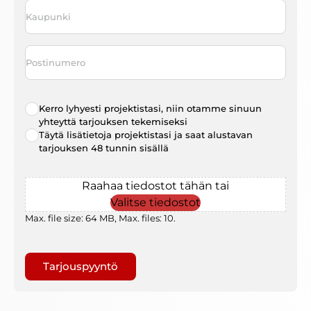
Kaupunki
*
Postinumero
Radio
Kerro lyhyesti projektistasi, niin otamme sinuun
choice
*
yhteyttä tarjouksen tekemiseksi
Täytä lisätietoja projektistasi ja saat alustavan
tarjouksen 48 tunnin sisällä
File
Raahaa tiedostot tähän tai
Valitse tiedostot
Max. file size: 64 MB, Max. files: 10.
Gaptcha