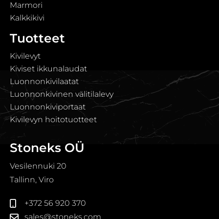
Marmori
Kalkkikivi
Tuotteet
Kivilevyt
Kiviset ikkunalaudat
Luonnonkivilaatat
Luonnonkivinen välitilalevy
Luonnonkiviportaat
Kivilevyn hoitotuotteet
Stoneks OÜ
Vesilennuki 20
Tallinn, Viro
+372 56 920 370
sales@stoneks.com