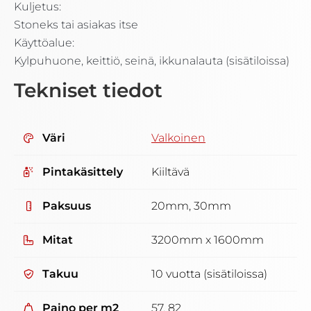
Kuljetus:
Stoneks tai asiakas itse
Käyttöalue:
Kylpuhuone, keittiö, seinä, ikkunalauta (sisätiloissa)
Tekniset tiedot
Väri
Valkoinen
Pintakäsittely
Kiiltävä
Paksuus
20mm, 30mm
Mitat
3200mm x 1600mm
Takuu
10 vuotta (sisätiloissa)
Paino per m2
57, 82