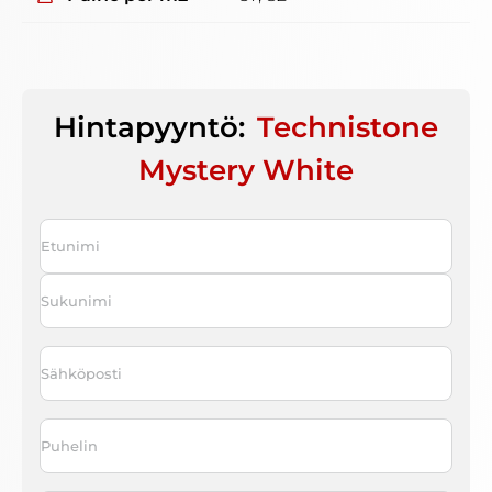
Hintapyyntö:
Technistone
Mystery White
Nimi
*
First
Last
Sähköposti
*
Puhelin
*