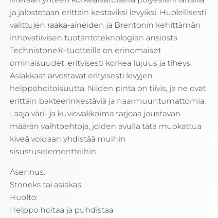
ja jalostetaan erittäin kestäviksi levyiksi. Huolellisesti
valittujen raaka-aineiden ja Brentonin kehittämän
innovatiivisen tuotantoteknologian ansiosta
Technistone®-tuotteilla on erinomaiset
ominaisuudet; erityisesti korkea lujuus ja tiheys.
Asiakkaat arvostavat erityisesti levyjen
helppohoitoisuutta. Niiden pinta on tiivis, ja ne ovat
erittäin bakteerinkestäviä ja naarmuuntumattomia.
Laaja väri- ja kuviovalikoima tarjoaa joustavan
määrän vaihtoehtoja, joiden avulla tätä muokattua
kiveä voidaan yhdistää muihin
sisustuselementteihin.
Asennus:
Stoneks tai asiakas
Huolto:
Helppo hoitaa ja puhdistaa