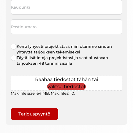
Kaupunki
*
Postinumero
Radio
Kerro lyhyesti projektistasi, niin otamme sinuun
choice
*
yhteyttä tarjouksen tekemiseksi
Täytä lisätietoja projektistasi ja saat alustavan
tarjouksen 48 tunnin sisällä
File
Raahaa tiedostot tähän tai
Valitse tiedostot
Max. file size: 64 MB, Max. files: 10.
Gaptcha