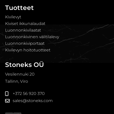
Tuotteet
Kivilevyt
Kiviset ikkunalaudat
Luonnonkivilaatat
Luonnonkivinen välitilalevy
Luonnonkiviportaat
Kivilevyn hoitotuotteet
Stoneks OÜ
Vesilennuki 20
Tallinn, Viro
+372 56 920 370
sales@stoneks.com