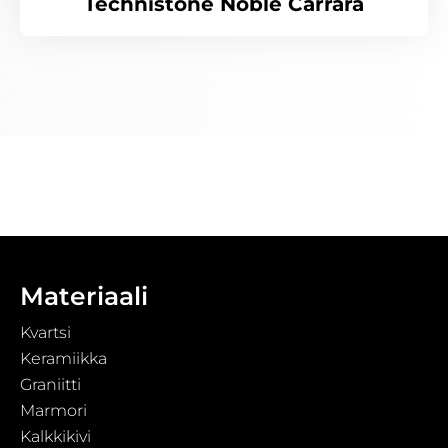
Technistone Noble Carrara
Materiaali
Kvartsi
Keramiikka
Graniitti
Marmori
Kalkkikivi