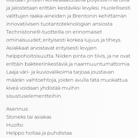
ja jalostetaan erittäin kestäviksi levyiksi. Huolellisesti
valittujen raaka-aineiden ja Brentonin kehittämän
innovatiivisen tuotantoteknologian ansiosta
Technistone®-tuotteilla on erinomaiset
ominaisuudet; erityisesti korkea lujuus ja tiheys.
Asiakkaat arvostavat erityisesti levyjen
helppohoitoisuutta. Niiden pinta on tiivis, ja ne ovat
erittäin bakteerinkestäviä ja naarmuuntumattomia.
Laaja väri- ja kuviovalikoima tarjoaa joustavan
määrän vaihtoehtoja, joiden avulla tätä muokattua
kiveä voidaan yhdistää muihin
sisustuselementteihin.
Asennus:
Stoneks tai asiakas
Huolto:
Helppo hoitaa ja puhdistaa