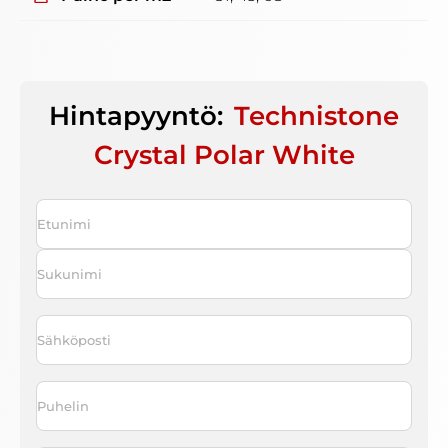
Hintapyyntö:
Technistone
Crystal Polar White
Nimi
*
First
Last
Sähköposti
*
Puhelin
*