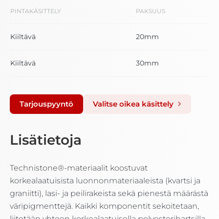
PINTAKÄSITTELY
PAKSUUS
Kiiltävä
20mm
Kiiltävä
30mm
Tarjouspyyntö
Valitse oikea käsittely
Lisätietoja
Technistone®-materiaalit koostuvat
korkealaatuisista luonnonmateriaaleista (kvartsi ja
graniitti), lasi- ja peilirakeista sekä pienestä määrästä
väripigmenttejä. Kaikki komponentit sekoitetaan,
liitetään yhteen korkealaatuisella polyesterihartsilla