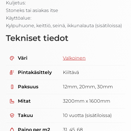
Kuljetus:
Stoneks tai asiakas itse
Käyttöalue:
Kylpuhuone, keittiö, seinä, ikkunalauta (sisätiloissa)
Tekniset tiedot
Väri
Valkoinen
Pintakäsittely
Kiiltävä
Paksuus
12mm, 20mm, 30mm
Mitat
3200mm x 1600mm
Takuu
10 vuotta (sisätiloissa)
Paino per m2
31, 45, 68