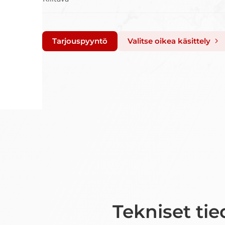
Tarjouspyyntö
Valitse oikea käsittely
Tekniset tie