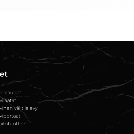
et
unalaudat
ilaatat
nen välitilalevy
iportaat
oitotuotteet