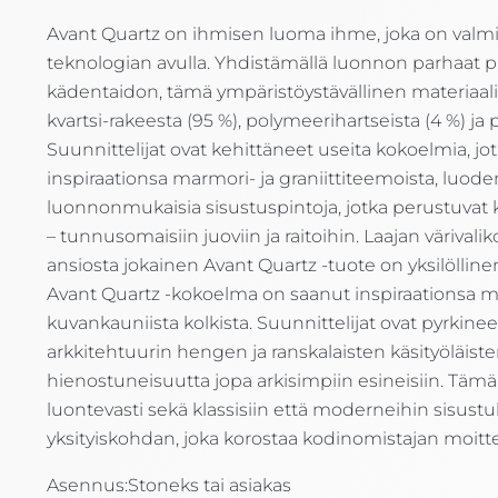
Avant Quartz on ihmisen luoma ihme, joka on valmi
teknologian avulla. Yhdistämällä luonnon parhaat p
kädentaidon, tämä ympäristöystävällinen materiaali
kvartsi-rakeesta (95 %), polymeerihartseista (4 %) ja 
Suunnittelijat ovat kehittäneet useita kokoelmia, jo
inspiraationsa marmori- ja graniittiteemoista, luode
luonnonmukaisia sisustuspintoja, jotka perustuvat k
– tunnusomaisiin juoviin ja raitoihin. Laajan värivali
ansiosta jokainen Avant Quartz -tuote on yksilölline
Avant Quartz -kokoelma on saanut inspiraationsa 
kuvankauniista kolkista. Suunnittelijat ovat pyrkinee
arkkitehtuurin hengen ja ranskalaisten käsityöläist
hienostuneisuutta jopa arkisimpiin esineisiin. Tämän 
luontevasti sekä klassisiin että moderneihin sisust
yksityiskohdan, joka korostaa kodinomistajan moit
Asennus:
Stoneks tai asiakas