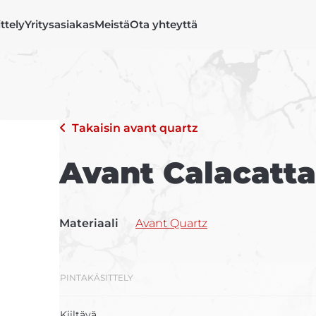
ittely
Yritysasiakas
Meistä
Ota yhteyttä
Takaisin
avant quartz
Avant Calacatt
Materiaali
Avant Quartz
PINTAKÄSITTELY
Kiiltävä