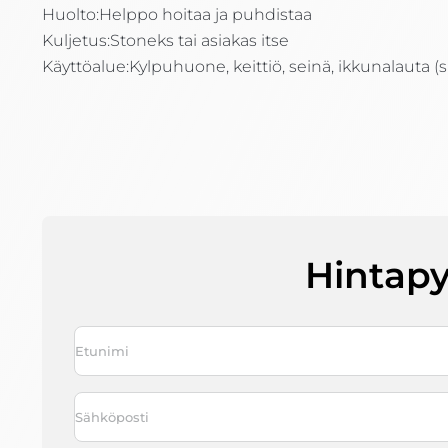
Huolto:
Helppo hoitaa ja puhdistaa
Kuljetus:
Stoneks tai asiakas itse
Käyttöalue:
Kylpuhuone, keittiö, seinä, ikkunalauta (si
Hintap
Nimi
*
First
Sähköposti
*