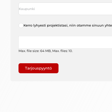
Kaupunki
*
Radio
Kerro lyhyesti projektistasi, niin otamme sinuun yht
choice
*
File
Max. file size: 64 MB, Max. files: 10.
Gaptcha