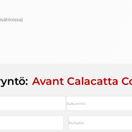
sätiloissa)
yyntö:
Avant Calacatta 
Last
Puhelin
*