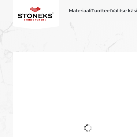
Materiaali
Tuotteet
Valitse käs