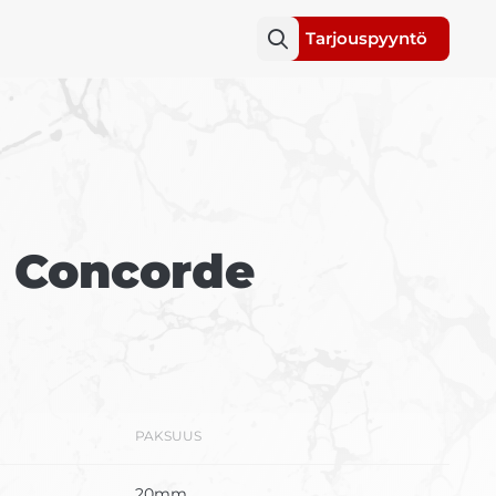
Tarjouspyyntö
a Concorde
PAKSUUS
20mm