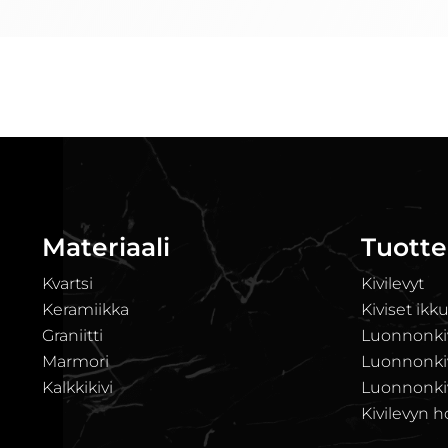
Materiaali
Tuotte
Kvartsi
Kivilevyt
Keramiikka
Kiviset ikk
Graniitti
Luonnonkiv
Marmori
Luonnonkivi
Kalkkikivi
Luonnonkiv
Kivilevyn h