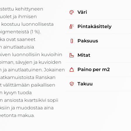
stettu kehittyneen
Väri
uolet ja ihmisen
 koostuu luonnollisesta
Pintakäsittely
pigmenteistä (1 %).
tka ovat saaneet
Paksuus
n ainutlaatuisia
iven luonnollisiin kuvioihin
Mitat
koiman, sävyjen ja kuvioiden
Paino per m2
n ja ainutlaatuinen. Jokainen
matkamuistoista Ranskan
Takuu
t välittämään paikallisen
en kyvyn tuoda
ansiosta kvartsikivi sopii
uksiin ja muodostaa aina
teetonta makua.