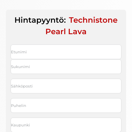
Hintapyyntö:
Technistone
Pearl Lava
Nimi
*
First
Last
Sähköposti
*
Puhelin
*
Kaupunki
*