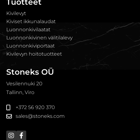
Tuotteet
Kivilevyt
Kiviset ikkunalaudat
Luonnonkivilaatat
Luonnonkivinen välitilalevy
Luonnonkiviportaat
Kivilevyn hoitotuotteet
Stoneks OÜ
Vesilennuki 20
Tallinn, Viro
+372 56 920 370
sales@stoneks.com