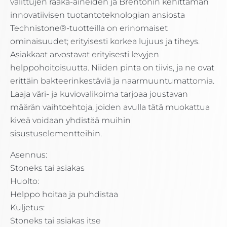
valittujen raaka-aineiden ja Brentonin kehittämän
innovatiivisen tuotantoteknologian ansiosta
Technistone®-tuotteilla on erinomaiset
ominaisuudet; erityisesti korkea lujuus ja tiheys.
Asiakkaat arvostavat erityisesti levyjen
helppohoitoisuutta. Niiden pinta on tiivis, ja ne ovat
erittäin bakteerinkestäviä ja naarmuuntumattomia.
Laaja väri- ja kuviovalikoima tarjoaa joustavan
määrän vaihtoehtoja, joiden avulla tätä muokattua
kiveä voidaan yhdistää muihin
sisustuselementteihin.
Asennus:
Stoneks tai asiakas
Huolto:
Helppo hoitaa ja puhdistaa
Kuljetus:
Stoneks tai asiakas itse