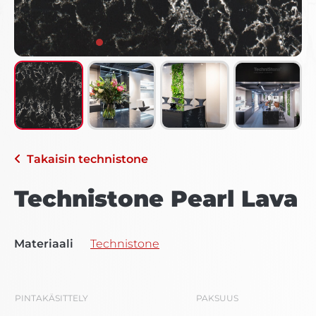
Takaisin
technistone
Technistone Pearl Lava
Materiaali
Technistone
PINTAKÄSITTELY
PAKSUUS