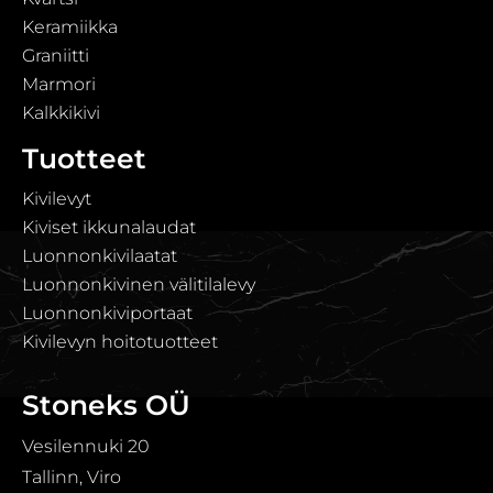
Keramiikka
Graniitti
Marmori
Kalkkikivi
Tuotteet
Kivilevyt
Kiviset ikkunalaudat
Luonnonkivilaatat
Luonnonkivinen välitilalevy
Luonnonkiviportaat
Kivilevyn hoitotuotteet
Stoneks OÜ
Vesilennuki 20
Tallinn, Viro