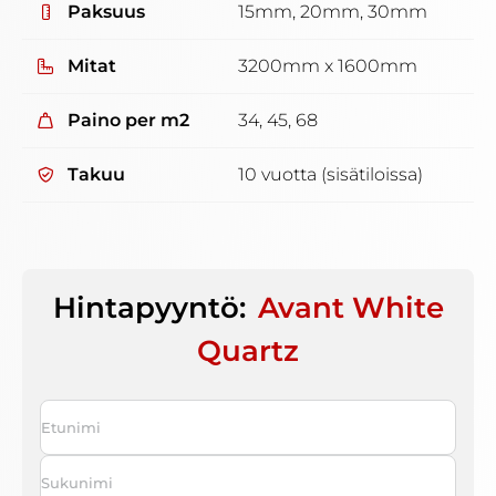
Paksuus
15mm, 20mm, 30mm
Mitat
3200mm x 1600mm
Paino per m2
34, 45, 68
Takuu
10 vuotta (sisätiloissa)
Hintapyyntö:
Avant White
Quartz
Nimi
*
First