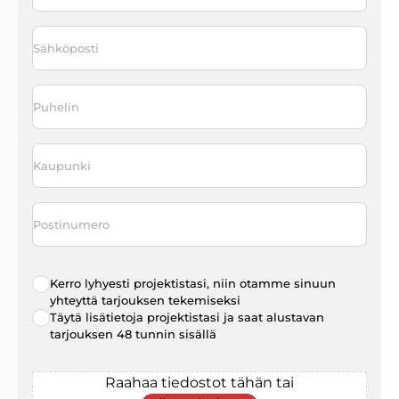
Last
Sähköposti
*
Puhelin
*
Kaupunki
*
Postinumero
Radio
Kerro lyhyesti projektistasi, niin otamme sinuun
choice
*
yhteyttä tarjouksen tekemiseksi
Täytä lisätietoja projektistasi ja saat alustavan
tarjouksen 48 tunnin sisällä
File
Raahaa tiedostot tähän tai