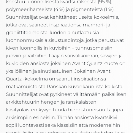
koostuu luonnollisesta kvartsi-rakeesta (95 %),
polymeerihartseista (4 %) ja pigmenteistä (1 %).
Suunnittelijat ovat kehittäneet useita kokoelmia,
jotka ovat saaneet inspiraationsa marmori- ja
graniittiteemoista, luoden ainutlaatuisia
luonnonmukaisia sisustuspintoja, jotka perustuvat
kiven luonnollisiin kuvioihin – tunnusomaisiin
juoviin ja raitoihin. Laajan värivalikoiman, sävyjen ja
kuvioiden ansiosta jokainen Avant Quartz -tuote on
yksilöllinen ja ainutlaatuinen. Jokainen Avant
Quartz -kokoelma on saanut inspiraationsa
matkamuistoista Ranskan kuvankauniista kolkista.
Suunnittelijat ovat pyrkineet välittämään paikallisen
arkkitehtuurin hengen ja ranskalaisten
käsityöläisten kyvyn tuoda hienostuneisuutta jopa
arkisimpiin esineisiin. Tämän ansiosta kvartsikivi
sopii luontevasti sekä klassisiin että moderneihin
sisustuksiin ja muodostaa aina yksityiskohdan, joka