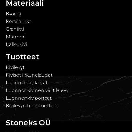
Materiaali
Kvartsi
Keramiikka
Graniitti
Marmori
Kalkkikivi
Tuotteet
Kivilevyt
Kiviset ikkunalaudat
Luonnonkivilaatat
Luonnonkivinen välitilalevy
Luonnonkiviportaat
Kivilevyn hoitotuotteet
Stoneks OÜ