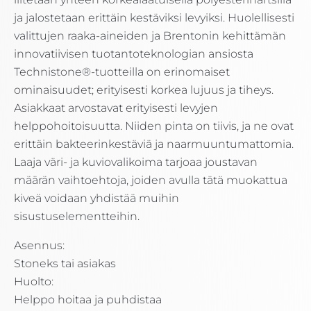
ja jalostetaan erittäin kestäviksi levyiksi. Huolellisesti
valittujen raaka-aineiden ja Brentonin kehittämän
innovatiivisen tuotantoteknologian ansiosta
Technistone®-tuotteilla on erinomaiset
ominaisuudet; erityisesti korkea lujuus ja tiheys.
Asiakkaat arvostavat erityisesti levyjen
helppohoitoisuutta. Niiden pinta on tiivis, ja ne ovat
erittäin bakteerinkestäviä ja naarmuuntumattomia.
Laaja väri- ja kuviovalikoima tarjoaa joustavan
määrän vaihtoehtoja, joiden avulla tätä muokattua
kiveä voidaan yhdistää muihin
sisustuselementteihin.
Asennus:
Stoneks tai asiakas
Huolto:
Helppo hoitaa ja puhdistaa