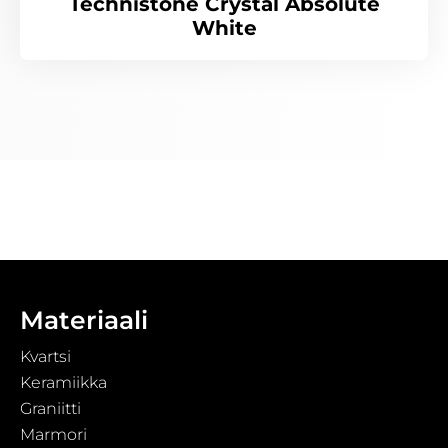
Technistone Crystal Absolute
White
Materiaali
Kvartsi
Keramiikka
Graniitti
Marmori