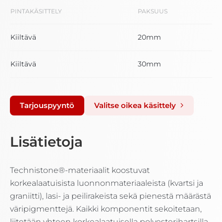
PINTAKÄSITTELY
PAKSUUS
Kiiltävä
20mm
Kiiltävä
30mm
Tarjouspyyntö
Valitse oikea käsittely
Lisätietoja
Technistone®-materiaalit koostuvat
korkealaatuisista luonnonmateriaaleista (kvartsi ja
graniitti), lasi- ja peilirakeista sekä pienestä määrästä
väripigmenttejä. Kaikki komponentit sekoitetaan,
liitetään yhteen korkealaatuisella polyesterihartsilla