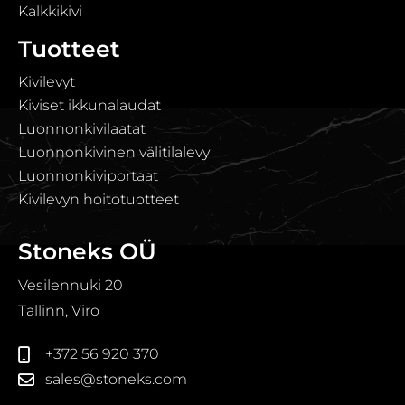
Kalkkikivi
Tuotteet
Kivilevyt
Kiviset ikkunalaudat
Luonnonkivilaatat
Luonnonkivinen välitilalevy
Luonnonkiviportaat
Kivilevyn hoitotuotteet
Stoneks OÜ
Vesilennuki 20
Tallinn, Viro
+372 56 920 370
sales@stoneks.com