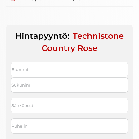
Hintapyyntö:
Technistone
Country Rose
Nimi
*
First
Last
Sähköposti
*
Puhelin
*