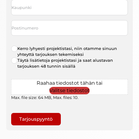
Kaupunki
*
Postinumero
Radio
Kerro lyhyesti projektistasi, niin otamme sinuun
choice
*
yhteyttä tarjouksen tekemiseksi
Täytä lisätietoja projektistasi ja saat alustavan
tarjouksen 48 tunnin sisällä
File
Raahaa tiedostot tähän tai
Valitse tiedostot
Max. file size: 64 MB, Max. files: 10.
Gaptcha