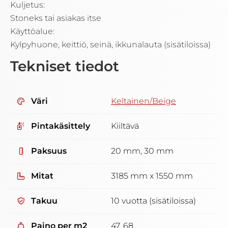
Kuljetus:
Stoneks tai asiakas itse
Käyttöalue:
Kylpyhuone, keittiö, seinä, ikkunalauta (sisätiloissa)
Tekniset tiedot
Väri
Keltainen/Beige
Pintakäsittely
Kiiltävä
Paksuus
20 mm, 30 mm
Mitat
3185 mm x 1550 mm
Takuu
10 vuotta (sisätiloissa)
Paino per m2
47, 68