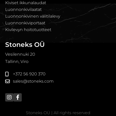
Kiviset ikkunalaudat
Luonnonkivilaatat
Luonnonkivinen välitilalevy
Luonnonkiviportaat
Kivilevyn hoitotuotteet
Stoneks OÜ
Vesilennuki 20
Tallinn, Viro
+372 56 920 370
sales@stoneks.com
Stoneks OÜ | All rights reserved