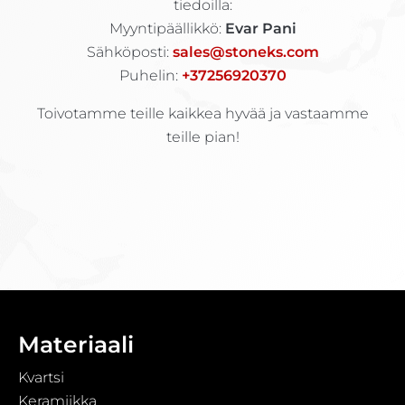
tiedoilla:
Myyntipäällikkö:
Evar Pani
Sähköposti:
sales@stoneks.com
Puhelin:
+37256920370
Toivotamme teille kaikkea hyvää ja vastaamme
teille pian!
Materiaali
Kvartsi
Keramiikka