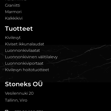
Graniitti
Marmori
Kalkkikivi
Tuotteet
Kivilevyt
Kiviset ikkunalaudat
Luonnonkivilaatat
Luonnonkivinen välitilalevy
Luonnonkiviportaat
Kivilevyn hoitotuotteet
Stoneks OÜ
Vesilennuki 20
Tallinn, Viro